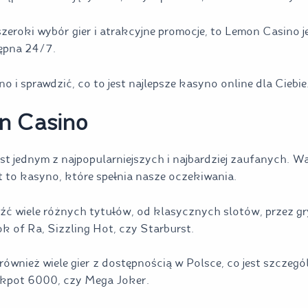
szeroki wybór gier i atrakcyjne promocje, to Lemon Casino j
tępna 24/7.
i sprawdzić, co to jest najlepsze kasyno online dla Ciebie
n Casino
t jednym z najpopularniejszych i najbardziej zaufanych. Wa
t to kasyno, które spełnia nasze oczekiwania.
ć wiele różnych tytułów, od klasycznych slotów, przez gr
k of Ra, Sizzling Hot, czy Starburst.
wnież wiele gier z dostępnością w Polsce, co jest szczegó
ackpot 6000, czy Mega Joker.