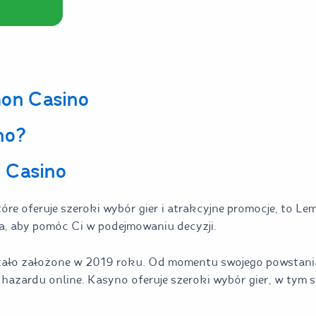
on Casino
no?
n Casino
tóre oferuje szeroki wybór gier i atrakcyjne promocje, to 
a, aby pomóc Ci w podejmowaniu decyzji.
stało założone w 2019 roku. Od momentu swojego powstani
azardu online. Kasyno oferuje szeroki wybór gier, w tym slo