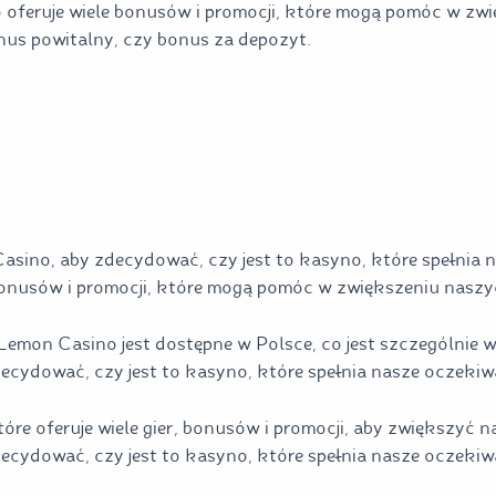
oferuje wiele bonusów i promocji, które mogą pomóc w zw
nus powitalny, czy bonus za depozyt.
asino, aby zdecydować, czy jest to kasyno, które spełnia 
bonusów i promocji, które mogą pomóc w zwiększeniu naszy
Lemon Casino jest dostępne w Polsce, co jest szczególnie 
ecydować, czy jest to kasyno, które spełnia nasze oczekiw
re oferuje wiele gier, bonusów i promocji, aby zwiększyć 
ecydować, czy jest to kasyno, które spełnia nasze oczekiw