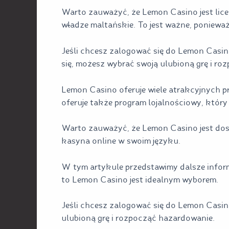
Warto zauważyć, że Lemon Casino jest lic
władze maltańskie. To jest ważne, ponieważ
Jeśli chcesz zalogować się do Lemon Casin
się, możesz wybrać swoją ulubioną grę i r
Lemon Casino oferuje wiele atrakcyjnych p
oferuje także program lojalnościowy, któr
Warto zauważyć, że Lemon Casino jest dost
kasyna online w swoim języku.
W tym artykule przedstawimy dalsze inform
to Lemon Casino jest idealnym wyborem.
Jeśli chcesz zalogować się do Lemon Casino
ulubioną grę i rozpocząć hazardowanie.