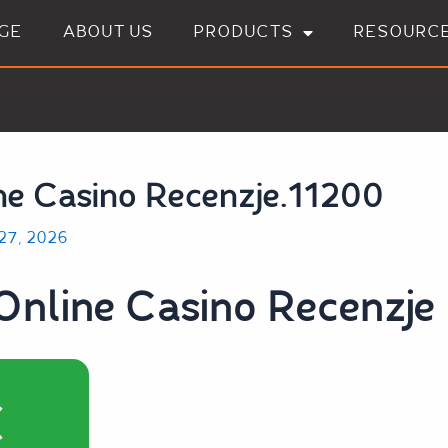
GE
ABOUT US
PRODUCTS
RESOURC
ne Casino Recenzje.11200
27, 2026
Online Casino Recenzje
Ć