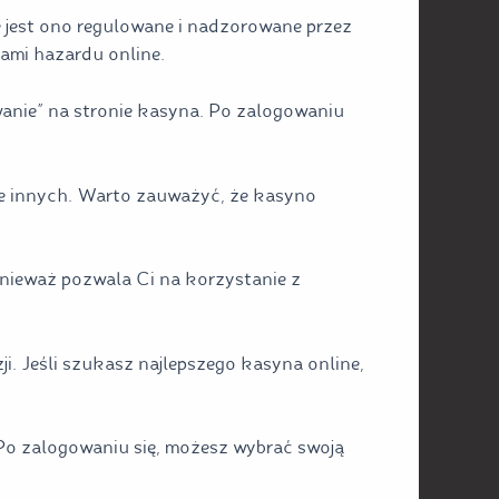
 jest ono regulowane i nadzorowane przez
jami hazardu online.
wanie” na stronie kasyna. Po zalogowaniu
le innych. Warto zauważyć, że kasyno
onieważ pozwala Ci na korzystanie z
. Jeśli szukasz najlepszego kasyna online,
 Po zalogowaniu się, możesz wybrać swoją