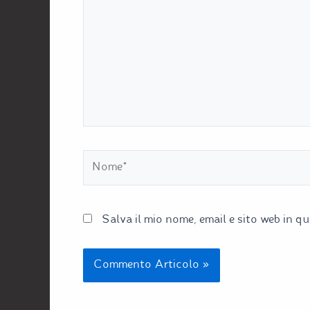
Salva il mio nome, email e sito web in 